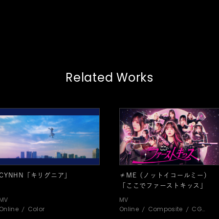
Related Works
CYNHN「キリグニア」
≠ME（ノットイコールミー）
「ここでファーストキッス」
MV
MV
Online
Color
Online
Composite
CG
Motion Graphic