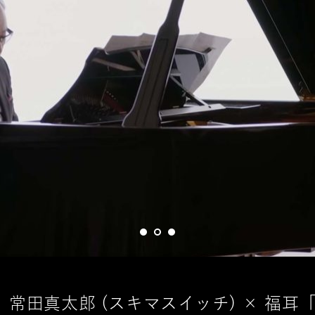
× 常田真太郎 (スキマスイッチ) × 福耳