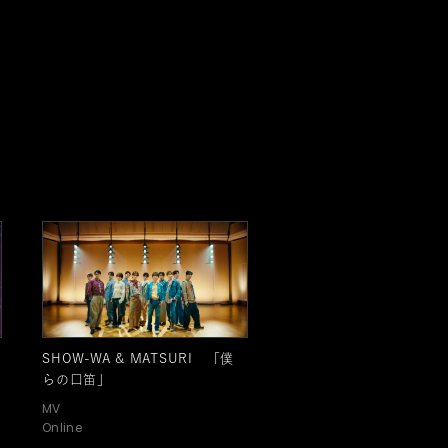
SHOW-WA & MATSURI 「僕
らの口笛」
MV
Online