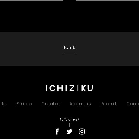
Back
rks
Studio
Creator
About us
Recruit
Cont
Follow me!