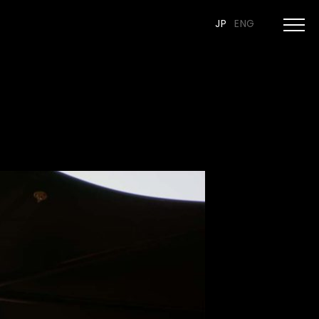
JP
ENG