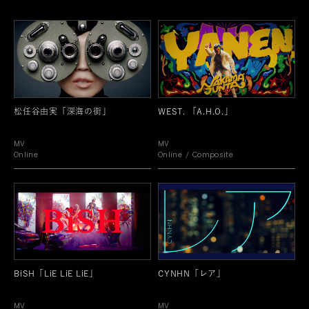
松任谷由実「深海の街」
WEST. 「A.H.O.」
MV
MV
Online
Online
Composite
BiSH「LiE LiE LiE」
CYNHN「レア」
MV
MV