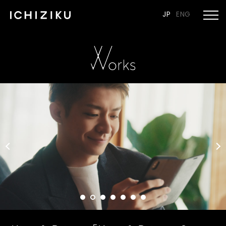
JP
ENG