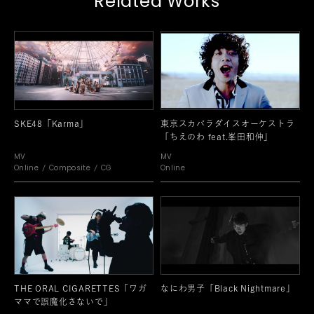
Related Works
SKE48「Karma」
東京スカパラダイスオーケストラ
「ちえのわ feat.峯田和伸」
MV
MV
Online
Composite
CG
Online
THE ORAL CIGARETTES「ワガ
なにわ男子「Black Nightmare」
ママで誤魔化さないで」