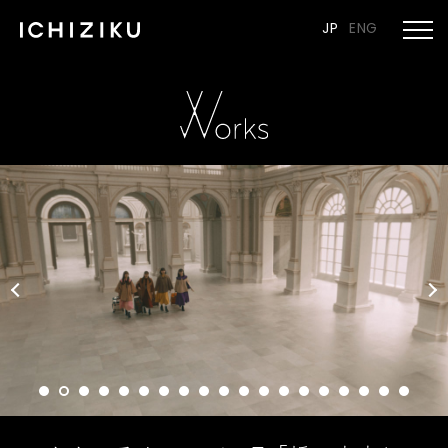
JP
ENG