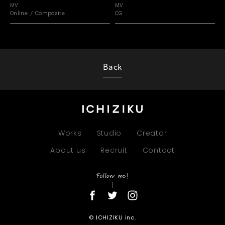
MV
MV
Online
Composite
CG
Back
Works
Studio
Creator
About us
Recruit
Contact
Follow me!
© ICHIZIKU inc.