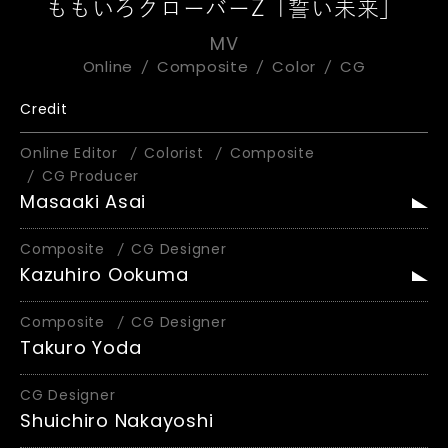
ももいろクローバーZ「誓い未来」
MV
Online
Composite
Color
CG
Credit
Online Editor
Colorist
Composite
CG Producer
Masaaki Asai
Composite
CG Designer
Kazuhiro Ookuma
Composite
CG Designer
Takuro Yoda
CG Designer
Shuichiro Nakayoshi