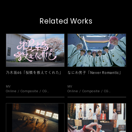
Related Works
乃木坂46「桜橋を教えてくれた」
なにわ男子「Never Romantic」
MV
MV
Online
Composite
CG
Online
Composite
CG
Motion Graphic
Motion Graphic