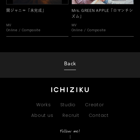
関ジャニ∞「未完成」
Mrs. GREEN APPLE「ロマンチシ
ズム」
MV
MV
Online
Composite
Online
Composite
Back
Works
Studio
Creator
About us
Recruit
Contact
Follow me!