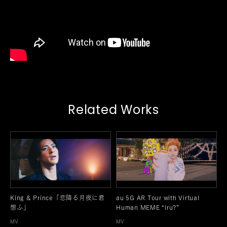
Related Works
King & Prince「恋降る月夜に君
au 5G AR Tour with Virtual
想ふ」
Human MEME “iru?”
MV
MV