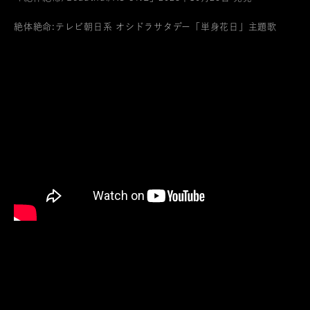
絶体絶命:テレビ朝日系 オシドラサタデー「単身花日」主題歌