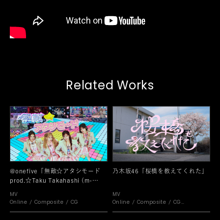
Related Works
@​onefive「無敵☆アタシモード
乃木坂46「桜橋を教えてくれた」
prod.☆Taku Takahashi (m-
flo)」
MV
MV
Online
Composite
CG
Online
Composite
CG
Motion Graphic