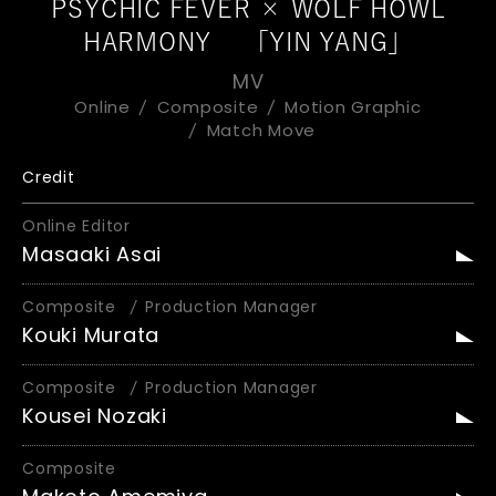
PSYCHIC FEVER × WOLF HOWL
HARMONY 「YIN YANG」
MV
Online
Composite
Motion Graphic
Match Move
Credit
Online Editor
Masaaki Asai
Composite
Production Manager
Kouki Murata
Composite
Production Manager
Kousei Nozaki
Composite