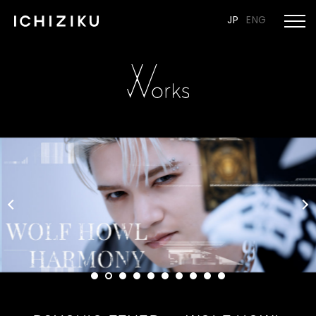
JP
ENG