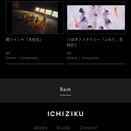
関ジャニ∞「未完成」
つばきファクトリー「ふわり、恋
時計」
MV
MV
Online
Composite
Online
Composite
Back
Works
Studio
Creator