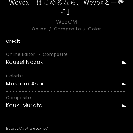
Wevox「はじめるなら、Wevoxと一緒
に」
WEBCM
Online
Composite
Color
Credit
Online Editor
Composite
Kousei Nozaki
Colorist
Masaaki Asai
Composite
Kouki Murata
https://get.wevox.io/