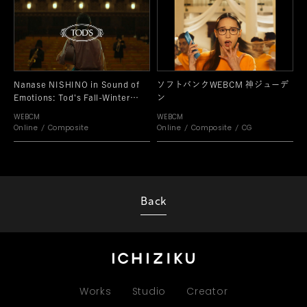
Nanase NISHINO in Sound of
ソフトバンクWEBCM 神ジューデ
Emotions: Tod's Fall-Winter
ン
2021/22
WEBCM
WEBCM
Online
Composite
Online
Composite
CG
Back
Works
Studio
Creator