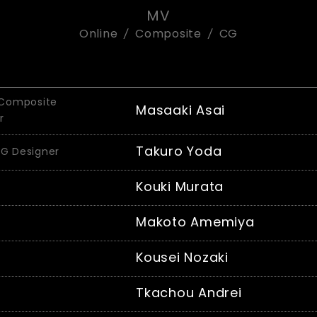
MV
Online
Composite
CG
Composite
Masaaki Asai
r
Takuro Yoda
G Designer
Kouki Murata
Makoto Amemiya
Kousei Nozaki
Tkachou Andrei