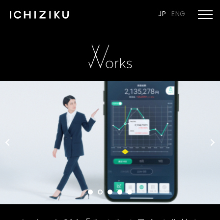
JP
ENG