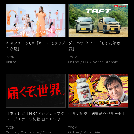
キャンメイクCM「キレイはリップ
ダイハツ タフト 「じぶん解放
から篇」
篇」
TVCM
TVCM
Offline
Online
CG
Motion Graphic
日本テレビ「FIBAアジアカップグ
ゼリア新薬「医薬品ヘパリーゼ」
ループステージ初戦 日本×シリ
ア」
TVCM
TVCM
Online
Composite
Color
Online
Motion Graphic