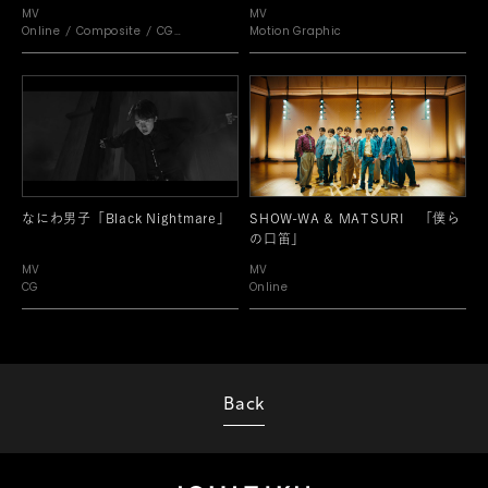
MV
MV
Online
Composite
CG
Motion Graphic
Motion Graphic
なにわ男子「Black Nightmare」
SHOW-WA & MATSURI 「僕ら
の口笛」
MV
MV
CG
Online
Back