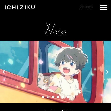
JP
ENG