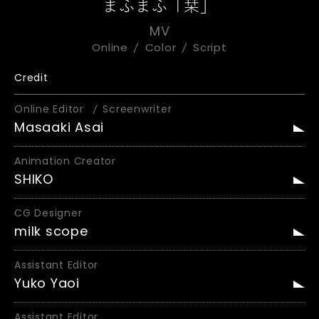
まふまふ「栞」
MV
Online
Color
Script
Credit
Online Editor
Screenwriter
Masaaki Asai
Animation Creator
SHIKO
CG Designer
milk scope
Assistant Editor
Yuko Yaoi
Assistant Editor