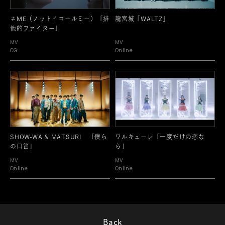
≠ME（ノットイコールミー）「排
龍宮城「WALTZ」
他的ファイター」
MV
MV
CG
Online
SHOW-WA & MATSURI 「僕ら
ワルキューレ「一度だけの恋な
の口笛」
ら」
MV
MV
Online
Online
Back