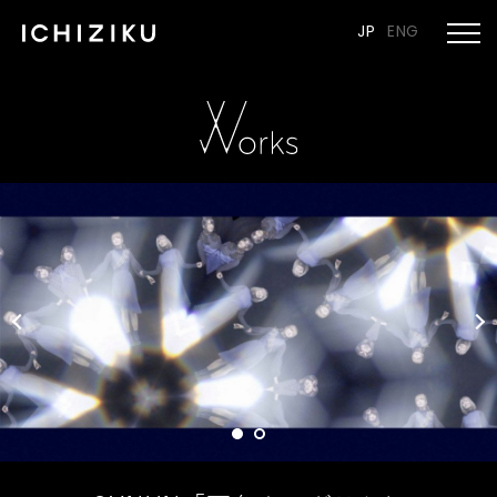
JP
ENG