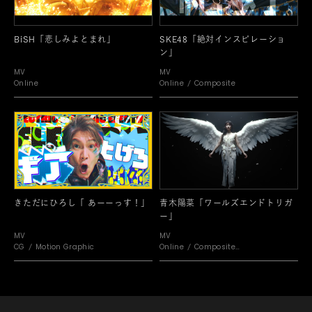
BiSH「悲しみよとまれ」
SKE48「絶対インスピレーショ
ン」
MV
MV
Online
Online
Composite
きただにひろし「 あーーっす！」
青木陽菜「ワールズエンドトリガ
ー」
MV
MV
CG
Motion Graphic
Online
Composite
Motion Graphic