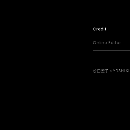
Credit
Online Editor
松田聖子×YOSHI