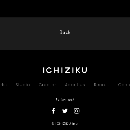
Back
rks
Studio
Creator
About us
Recruit
Cont
Follow me!
© ICHIZIKU inc.