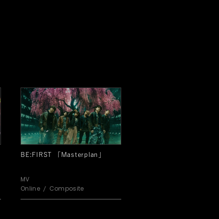
BE:FIRST 「Masterplan」
MV
Online
Composite