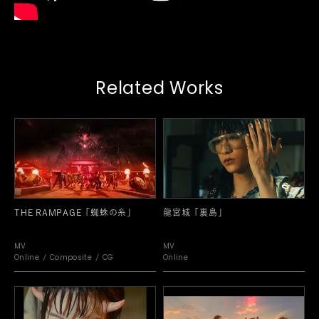
Related Works
THE RAMPAGE「蜘蛛の糸」
龍宮城「裏島」
MV
MV
Online
Composite
CG
Online