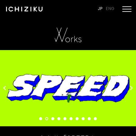
JP
ENG