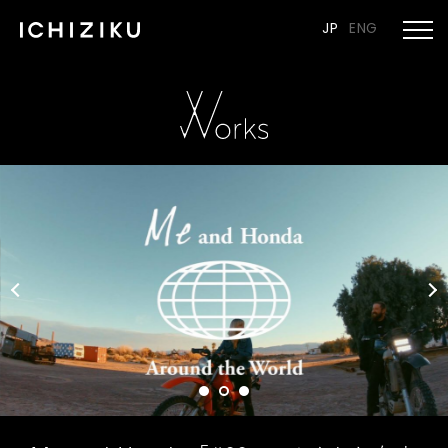
JP
ENG