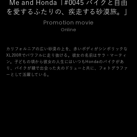
Me and Honda「#0045 バイクと自由
を愛するふたりの、疾走する砂漠旅。」
Promotion movie
Online
カリフォルニアの広い砂漠の上を、赤いボディがシンボリックな
XL200Rでパワフルに走り抜ける。彼女の名前はサラ・マーティ
ン。子どもの頃から彼女の人生にはいつもHondaのバイクがあ
り、バイクが縁で出会った夫のドリューと共に、フォトグラファ
ーとして活躍している。