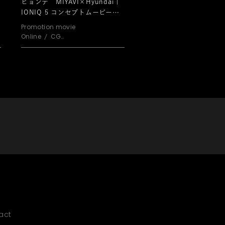
ヒョンデ MIYAVI×Hyundai |
IONIQ 5 コンセプトムービー
「Plug into Freedom.」
Promotion movie
Online
CG
Motion Graphic
act