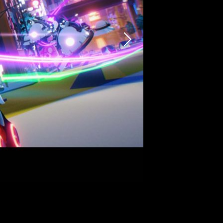
Next
 】