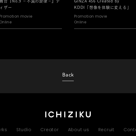
舞台『No.9 －不滅の旋律－』テ
GINZA 456 Created by
ィザー
KDDI「想像を体験に変える」
Promotion movie
Promotion movie
Online
Online
Back
rks
Studio
Creator
About us
Recruit
Cont