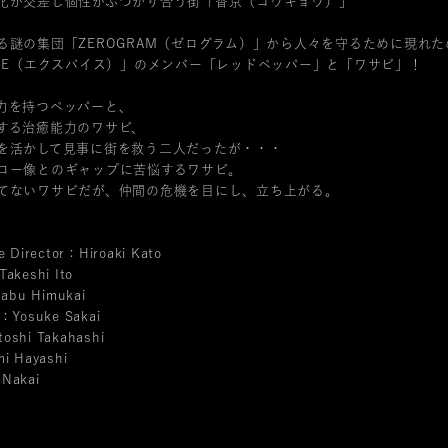
化が交差し個性がぶつかり合う街「香京（コウキョウ）」
る謎の集団「ZEROGRAM（ゼログラム）」から人々を守るために現れた
ICE（エクスパイス）」のメンバー「レッドペッパー」と「ワサビ」！
力を持つペッパーと、
する治癒能力のワサビ、
を活かして見事に街を救う二人だったが・・・
ロー像とのギャップに苦悩するワサビ。
てないワサビだが、仲間の危機を目にし、立ち上がる。
e Director：Hiroaki Kato
Takeshi Ito
abu Himukai
r：Yosuke Sakai
oshi Takahashi
mi Hayashi
 Nakai