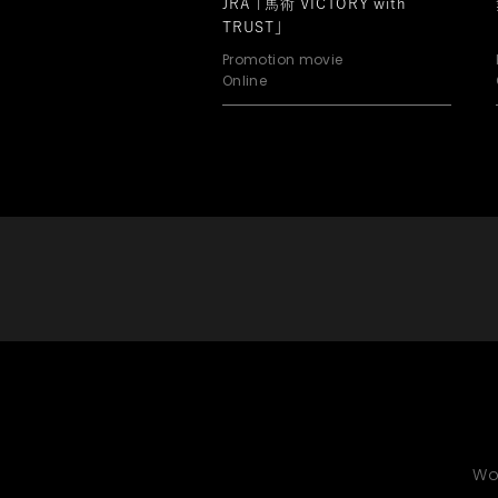
JRA「馬術 VICTORY with
TRUST」
Promotion movie
Online
Wo