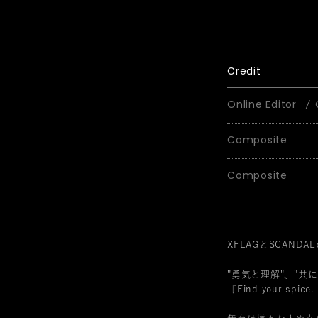
Credit
Online Editor
Composite
Composite
XFLAGとSCAN
"勇気と理解"、"
『Find your spice. 