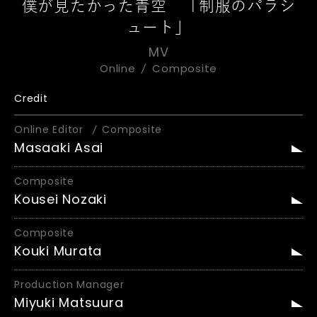
僕が見たかった青空 「制服のパラシ
ュート」
MV
Online
Composite
Credit
Online Editor
Composite
Masaaki Asai
Composite
Kousei Nozaki
Composite
Kouki Murata
Production Manager
Miyuki Matsuura