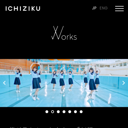
JP
ENG