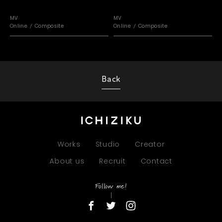
MV
MV
Online
Composite
Online
Composite
Back
Works
Studio
Creator
About us
Recruit
Contact
Follow me!