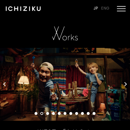
JP
ENG