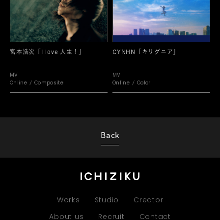
宮本浩次「I love 人生！」
CYNHN「キリグニア」
MV
MV
Online
Composite
Online
Color
Back
Works
Studio
Creator
About us
Recruit
Contact