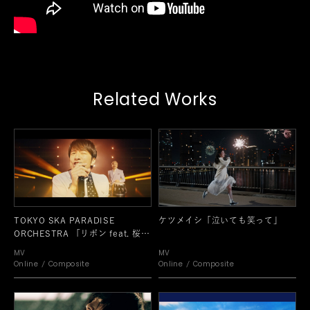
Related Works
TOKYO SKA PARADISE
ケツメイシ「泣いても笑って」
ORCHESTRA 「リボン feat. 桜井
和寿（Mr.Children）」
MV
MV
Online
Composite
Online
Composite