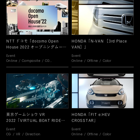
NTT ドコモ「docomo Open
HONDA「N-VAN ［3rd Place
House 2022 オープニングムービ
VAN］」
ー」
Event
Event
Online
Composite
CG
Online
Offline
Color
Motion Graphic
東京ゲームショウ VR
HONDA「FIT e:HEV
2022「VIRTUAL BOAT RIDE
CROSSTAR」
PARK」
Event
Event
CG
VR
Direction
Online
Offline
Color