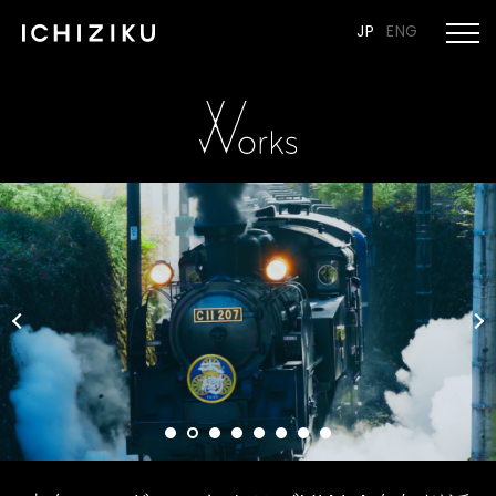
JP
ENG