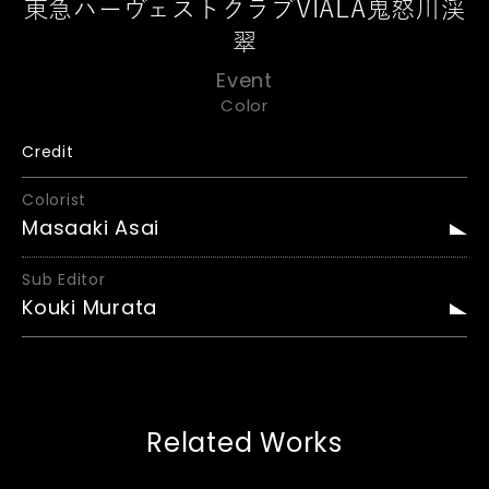
東急ハーヴェストクラブVIALA鬼怒川渓
翠
Event
Color
Credit
Colorist
Masaaki Asai
Sub Editor
Kouki Murata
Related Works